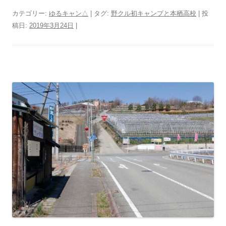
カテゴリー:
ゆるキャン△
| タグ:
野クル初キャンプと本栖高校
| 投
稿日:
2019年3月24日
|