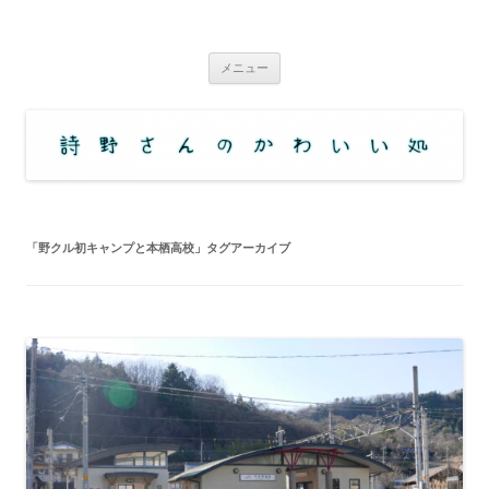
コ
ン
詩野さんのかわいい処
テ
アニメ・コミックなどの舞台（ロケ地・聖地）訪問サイト
ン
ツ
メニュー
へ
ス
キ
ッ
プ
「
野クル初キャンプと本栖高校
」タグアーカイブ