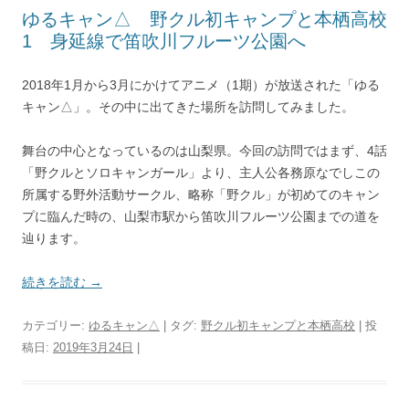
ゆるキャン△ 野クル初キャンプと本栖高校
1 身延線で笛吹川フルーツ公園へ
2018年1月から3月にかけてアニメ（1期）が放送された「ゆる
キャン△」。その中に出てきた場所を訪問してみました。
舞台の中心となっているのは山梨県。今回の訪問ではまず、4話
「野クルとソロキャンガール」より、主人公各務原なでしこの
所属する野外活動サークル、略称「野クル」が初めてのキャン
プに臨んだ時の、山梨市駅から笛吹川フルーツ公園までの道を
辿ります。
続きを読む
→
カテゴリー:
ゆるキャン△
| タグ:
野クル初キャンプと本栖高校
| 投
稿日:
2019年3月24日
|