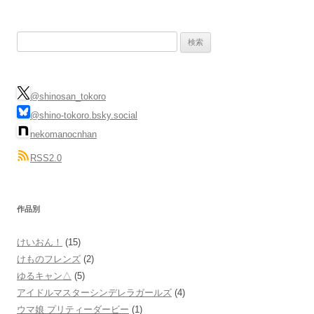
検
索:
@shinosan_tokoro
@shino-tokoro.bsky.social
nekomanocnhan
RSS2.0
作品別
けいおん！
(15)
けものフレンズ
(2)
ゆるキャン△
(5)
アイドルマスターシンデレラガールズ
(4)
ウマ娘 プリティーダービー
(1)