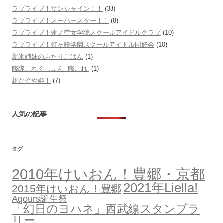
ラブライブ！サンシャイン！！
(38)
ラブライブ！スーパースター！！
(8)
ラブライブ！蓮ノ空女学院スクールアイドルクラブ
(10)
ラブライブ！虹ヶ咲学園スクールアイドル同好会
(10)
新米姉妹のふたりごはん
(1)
艦隊これくしょん -艦これ-
(1)
超かぐや姫！
(7)
人気の記事
タグ
2010年けいおん！豊郷・京都
2021年Liella!
2015年けいおん！豊郷
Aqours誕生祭
「幻日のヨハネ」西武線スタンプラ
リー