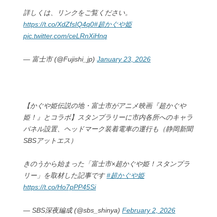
詳しくは、リンクをご覧ください。
https://t.co/XdZfsIQ4q0
#超かぐや姫
pic.twitter.com/ceLRnXiHnq
— 富士市 (@Fujishi_jp)
January 23, 2026
【かぐや姫伝説の地・富士市がアニメ映画『超かぐや
姫！』とコラボ】スタンプラリーに市内各所へのキャラ
パネル設置、ヘッドマーク装着電車の運行も（静岡新聞
SBSアットエス）
きのうから始まった「富士市×超かぐや姫！スタンプラ
リー」を取材した記事です
#超かぐや姫
https://t.co/Ho7pPP45Si
— SBS深夜編成 (@sbs_shinya)
February 2, 2026