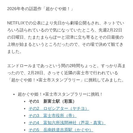
2026年冬の話題作「超かぐや姫！」
NETFLIXでの公表により先日から劇場公開もされ、ネットでい
ろいろ語られているので気になっていたところ、先週2月22日
の日曜日、たまたまららぽーと沼津に立ち寄るとその日最後の
上映が始まるというところだったので、その場で決めて観てき
ました。
エンドロールまであっという間の2時間ちょっと。すっかり高ま
ったので、2月28日、さっそく近隣の富士市で行われている
「超かぐや姫！×富士市スタンプラリー」に挑戦してみました。
超かぐや姫！×富士市スタンプラリーに挑戦！
その1 新富士駅（彩葉）
その2 ロゼシアター（ヤチヨ）
その3 富士市役所（帝）
その4 富知六所浅間神社（芦花・真実）
その5 岳南鉄道吉原駅（かぐや）