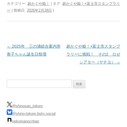
カテゴリー:
超かぐや姫！
| タグ:
超かぐや姫！×富士市スタンプラリ
ー
| 投稿日:
2026年2月28日
|
投
←
2025年 三の浦総合案内所
超かぐや姫！×富士市スタンプ
稿
善子ちゃん誕生日祭壇
ラリーに挑戦！ その2 ロゼ
ナ
シアター（ヤチヨ）
→
ビ
ゲ
検
ー
索:
シ
ョ
@shinosan_tokoro
ン
@shino-tokoro.bsky.social
nekomanocnhan