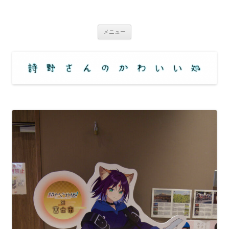
コ
ン
詩野さんのかわいい処
テ
アニメ・コミックなどの舞台（ロケ地・聖地）訪問サイト
ン
ツ
メニュー
へ
ス
キ
ッ
プ