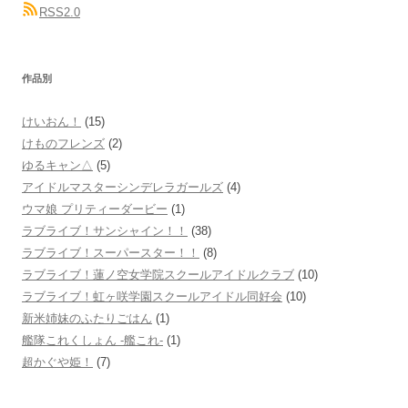
RSS2.0
作品別
けいおん！
(15)
けものフレンズ
(2)
ゆるキャン△
(5)
アイドルマスターシンデレラガールズ
(4)
ウマ娘 プリティーダービー
(1)
ラブライブ！サンシャイン！！
(38)
ラブライブ！スーパースター！！
(8)
ラブライブ！蓮ノ空女学院スクールアイドルクラブ
(10)
ラブライブ！虹ヶ咲学園スクールアイドル同好会
(10)
新米姉妹のふたりごはん
(1)
艦隊これくしょん -艦これ-
(1)
超かぐや姫！
(7)