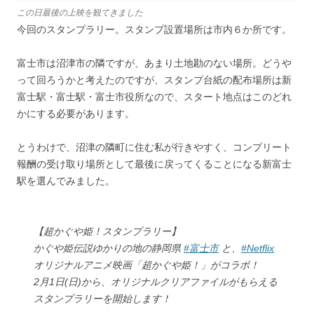
この日最後の上映を観てきました
今回のスタンプラリー。スタンプ設置場所は市内６か所です。
富士市は沼津市の隣ですが、あまり土地勘のない場所。どうや
って回ろうかと考えたのですが、スタンプ台紙の配布場所は新
富士駅・富士駅・富士市役所なので、スタート地点はこのどれ
かにする必要があります。
とうわけで、沼津の隣町に住む私が行きやすく、コンプリート
報酬の受け取り場所として最後に戻ってくることになる新富士
駅を選んでみました。
【超かぐや姫！スタンプラリー】
かぐや姫伝説ゆかりの地の静岡県
#富士市
と、
#Netflix
オリジナルアニメ映画「超かぐや姫！」がコラボ！
2月1日(日)から、オリジナルクリアファイルがもらえる
スタンプラリーを開始します！