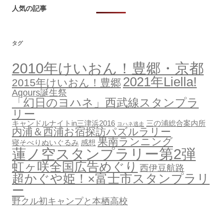
人気の記事
タグ
2010年けいおん！豊郷・京都
2021年Liella!
2015年けいおん！豊郷
Aqours誕生祭
「幻日のヨハネ」西武線スタンプラ
リー
キャンドルナイトin三津浜2016
三の浦総合案内所
ヨハネ逃走
内浦＆西浦お宿探訪パズルラリー
果南ランニング
寝そべりぬいぐるみ
感想
蓮ノ空スタンプラリー第2弾
虹ヶ咲全国広告めぐり
西伊豆航路
超かぐや姫！×富士市スタンプラリ
ー
野クル初キャンプと本栖高校