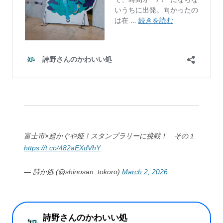
富士市×超かぐや姫！スタンプラリーに挑戦！ その１
https://t.co/482aEXdVhY
— 詩か処 (@shinosan_tokoro)
March 2, 2026