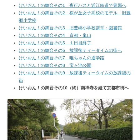
けいおん！の舞台その1 夜行バスと近江鉄道で豊郷へ
けいおん！の舞台その2 桜が丘女子高校のモデル 旧豊
郷小学校
けいおん！の舞台その3 旧豊郷小学校講堂・図書館
けいおん！の舞台その4 京都・嵐山
けいおん！の舞台その5 １日目終了
けいおん！の舞台その6 放課後ティータイムの街へ
けいおん！の舞台その7 唯ちゃんの通学路
けいおん！の舞台その8 宝ヶ池公園
けいおん！の舞台その9 放課後ティータイムの放課後の
街
けいおん！の舞台その10（終）南禅寺を経て京都市街へ