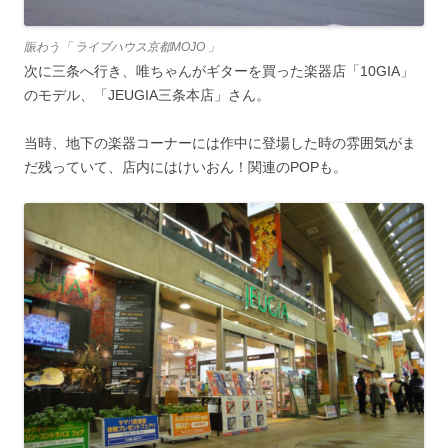
賑わう「 ライブハウス京都MOJO 」
次に三条へ行き、唯ちゃんがギターを買った楽器店「10GIA」
のモデル、「JEUGIA三条本店」さん。
当時、地下の楽器コーナーには作中に登場した時の雰囲気がま
だ残っていて、店内にはけいおん！関連のPOPも。