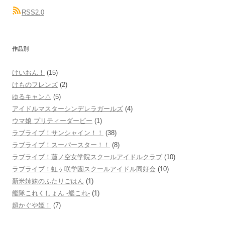
RSS2.0
作品別
けいおん！
(15)
けものフレンズ
(2)
ゆるキャン△
(5)
アイドルマスターシンデレラガールズ
(4)
ウマ娘 プリティーダービー
(1)
ラブライブ！サンシャイン！！
(38)
ラブライブ！スーパースター！！
(8)
ラブライブ！蓮ノ空女学院スクールアイドルクラブ
(10)
ラブライブ！虹ヶ咲学園スクールアイドル同好会
(10)
新米姉妹のふたりごはん
(1)
艦隊これくしょん -艦これ-
(1)
超かぐや姫！
(7)