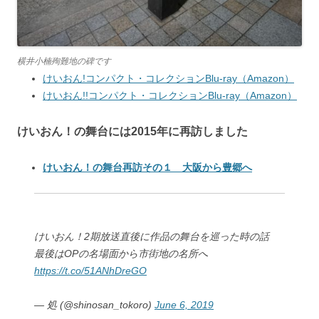
横井小楠殉難地の碑です
けいおん!コンパクト・コレクションBlu-ray（Amazon）
けいおん!!コンパクト・コレクションBlu-ray（Amazon）
けいおん！の舞台には2015年に再訪しました
けいおん！の舞台再訪その１ 大阪から豊郷へ
けいおん！2期放送直後に作品の舞台を巡った時の話
最後はOPの名場面から市街地の名所へ
https://t.co/51ANhDreGO
— 処 (@shinosan_tokoro)
June 6, 2019