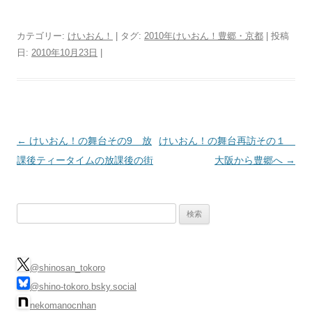
カテゴリー:
けいおん！
| タグ:
2010年けいおん！豊郷・京都
| 投稿
日:
2010年10月23日
|
投
←
けいおん！の舞台その9 放
けいおん！の舞台再訪その１
稿
課後ティータイムの放課後の街
大阪から豊郷へ
→
ナ
ビ
検
ゲ
索:
ー
シ
@shinosan_tokoro
ョ
@shino-tokoro.bsky.social
ン
nekomanocnhan