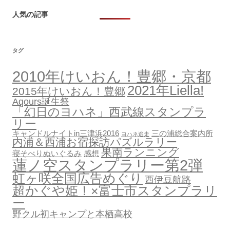
人気の記事
タグ
2010年けいおん！豊郷・京都
2021年Liella!
2015年けいおん！豊郷
Aqours誕生祭
「幻日のヨハネ」西武線スタンプラ
リー
キャンドルナイトin三津浜2016
三の浦総合案内所
ヨハネ逃走
内浦＆西浦お宿探訪パズルラリー
果南ランニング
寝そべりぬいぐるみ
感想
蓮ノ空スタンプラリー第2弾
虹ヶ咲全国広告めぐり
西伊豆航路
超かぐや姫！×富士市スタンプラリ
ー
野クル初キャンプと本栖高校