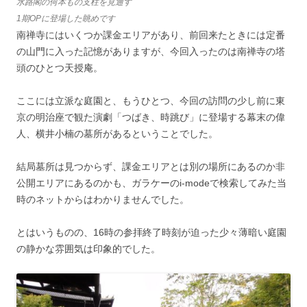
水路閣の何本もの支柱を見通す
1期OPに登場した眺めです
南禅寺にはいくつか課金エリアがあり、前回来たときには定番
の山門に入った記憶がありますが、今回入ったのは南禅寺の塔
頭のひとつ天授庵。
ここには立派な庭園と、もうひとつ、今回の訪問の少し前に東
京の明治座で観た演劇「つばき、時跳び」に登場する幕末の偉
人、横井小楠の墓所があるということでした。
結局墓所は見つからず、課金エリアとは別の場所にあるのか非
公開エリアにあるのかも、ガラケーのi-modeで検索してみた当
時のネットからはわかりませんでした。
とはいうものの、16時の参拝終了時刻が迫った少々薄暗い庭園
の静かな雰囲気は印象的でした。