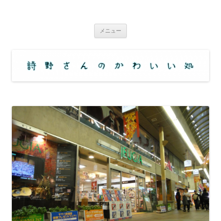
コ
ン
詩野さんのかわいい処
テ
アニメ・コミックなどの舞台（ロケ地・聖地）訪問サイト
ン
ツ
メニュー
へ
ス
キ
ッ
プ