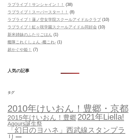
ラブライブ！サンシャイン！！
(38)
ラブライブ！スーパースター！！
(8)
ラブライブ！蓮ノ空女学院スクールアイドルクラブ
(10)
ラブライブ！虹ヶ咲学園スクールアイドル同好会
(10)
新米姉妹のふたりごはん
(1)
艦隊これくしょん -艦これ-
(1)
超かぐや姫！
(7)
人気の記事
タグ
2010年けいおん！豊郷・京都
2021年Liella!
2015年けいおん！豊郷
Aqours誕生祭
「幻日のヨハネ」西武線スタンプラ
リー