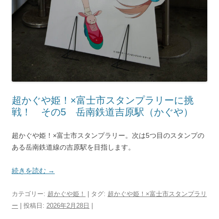
超かぐや姫！×富士市スタンプラリーに挑
戦！ その5 岳南鉄道吉原駅（かぐや）
超かぐや姫！×富士市スタンプラリー。次は5つ目のスタンプの
ある岳南鉄道線の吉原駅を目指します。
続きを読む
→
カテゴリー:
超かぐや姫！
| タグ:
超かぐや姫！×富士市スタンプラリ
ー
| 投稿日:
2026年2月28日
|