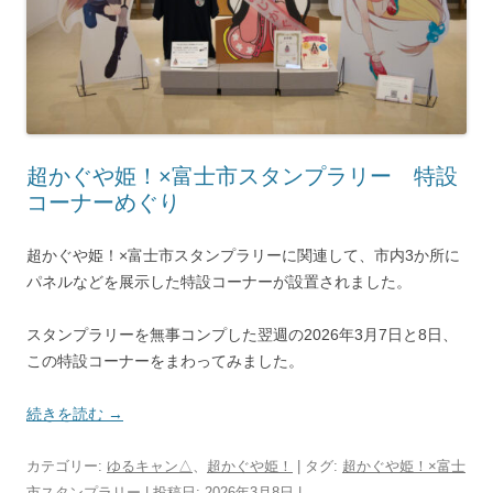
超かぐや姫！×富士市スタンプラリー 特設
コーナーめぐり
超かぐや姫！×富士市スタンプラリーに関連して、市内3か所に
パネルなどを展示した特設コーナーが設置されました。
スタンプラリーを無事コンプした翌週の2026年3月7日と8日、
この特設コーナーをまわってみました。
続きを読む
→
カテゴリー:
ゆるキャン△
、
超かぐや姫！
| タグ:
超かぐや姫！×富士
市スタンプラリー
| 投稿日:
2026年3月8日
|