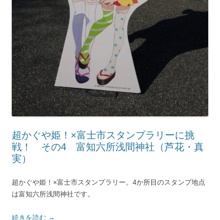
超かぐや姫！×富士市スタンプラリーに挑
戦！ その4 富知六所浅間神社（芦花・真
実）
超かぐや姫！×富士市スタンプラリー。4か所目のスタンプ地点
は富知六所浅間神社です。
続きを読む
→