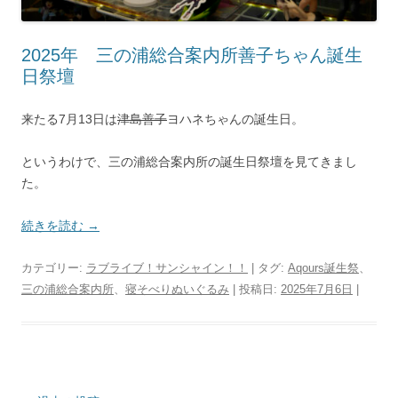
2025年 三の浦総合案内所善子ちゃん誕生
日祭壇
来たる7月13日は
津島善子
ヨハネちゃんの誕生日。
というわけで、三の浦総合案内所の誕生日祭壇を見てきまし
た。
続きを読む
→
カテゴリー:
ラブライブ！サンシャイン！！
| タグ:
Aqours誕生祭
、
三の浦総合案内所
、
寝そべりぬいぐるみ
| 投稿日:
2025年7月6日
|