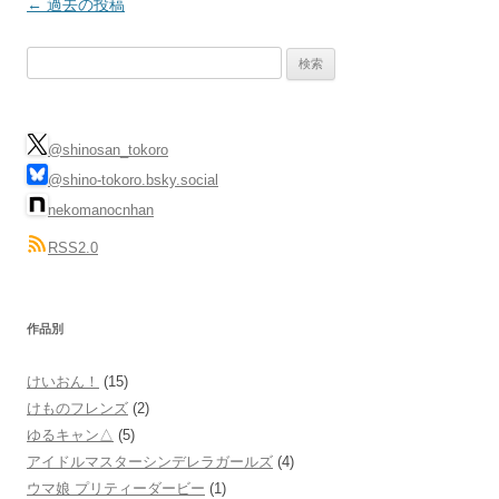
投
←
過去の投稿
稿
検
ナ
索:
ビ
ゲ
@shinosan_tokoro
ー
@shino-tokoro.bsky.social
シ
nekomanocnhan
ョ
RSS2.0
ン
作品別
けいおん！
(15)
けものフレンズ
(2)
ゆるキャン△
(5)
アイドルマスターシンデレラガールズ
(4)
ウマ娘 プリティーダービー
(1)