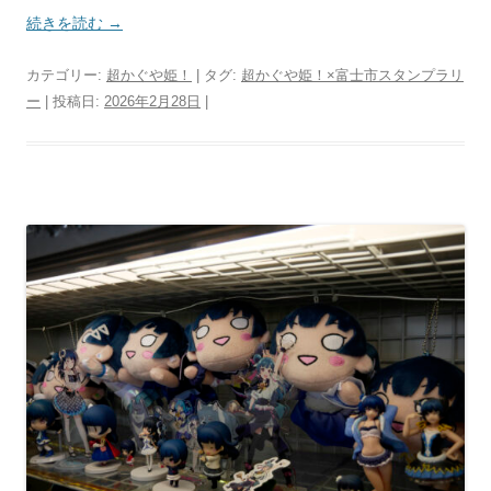
続きを読む
→
カテゴリー:
超かぐや姫！
| タグ:
超かぐや姫！×富士市スタンプラリ
ー
| 投稿日:
2026年2月28日
|