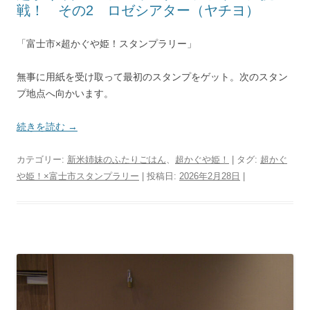
戦！ その2 ロゼシアター（ヤチヨ）
「富士市×超かぐや姫！スタンプラリー」
無事に用紙を受け取って最初のスタンプをゲット。次のスタン
プ地点へ向かいます。
続きを読む
→
カテゴリー:
新米姉妹のふたりごはん
、
超かぐや姫！
| タグ:
超かぐ
や姫！×富士市スタンプラリー
| 投稿日:
2026年2月28日
|