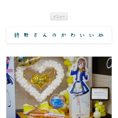
コ
ン
詩野さんのかわいい処
テ
アニメ・コミックなどの舞台（ロケ地・聖地）訪問サイト
ン
ツ
メニュー
へ
ス
キ
ッ
プ