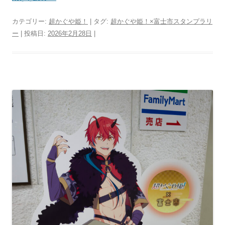
カテゴリー:
超かぐや姫！
| タグ:
超かぐや姫！×富士市スタンプラリ
ー
| 投稿日:
2026年2月28日
|